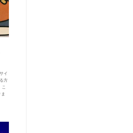
と
サイ
る方
。こ
りま