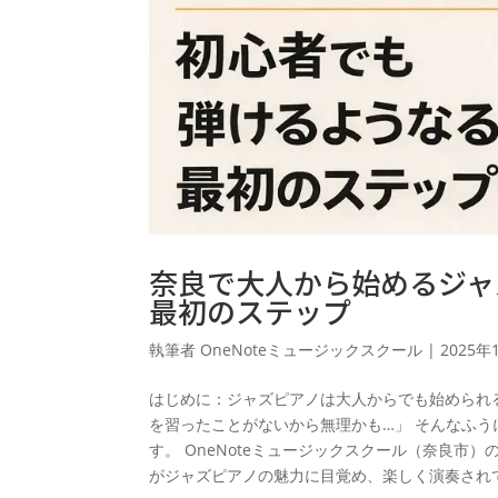
奈良で大人から始めるジャ
最初のステップ
執筆者
OneNoteミュージックスクール
|
2025年
はじめに：ジャズピアノは大人からでも始められる
を習ったことがないから無理かも…」 そんなふ
す。 OneNoteミュージックスクール（奈良市
がジャズピアノの魅力に目覚め、楽しく演奏されて