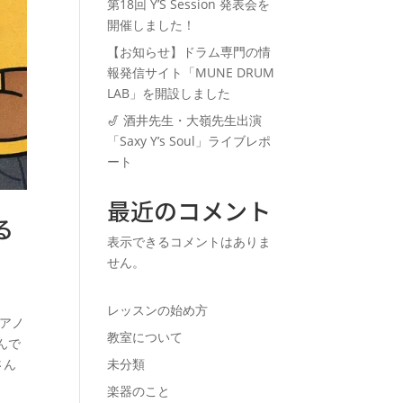
第18回 Y’S Session 発表会を
開催しました！
【お知らせ】ドラム専門の情
報発信サイト「MUNE DRUM
LAB」を開設しました
🎷 酒井先生・大嶺先生出演
「Saxy Y’s Soul」ライブレポ
ート
最近のコメント
る
表示できるコメントはありま
せん。
レッスンの始め方
ピアノ
教室について
んで
さん
未分類
楽器のこと