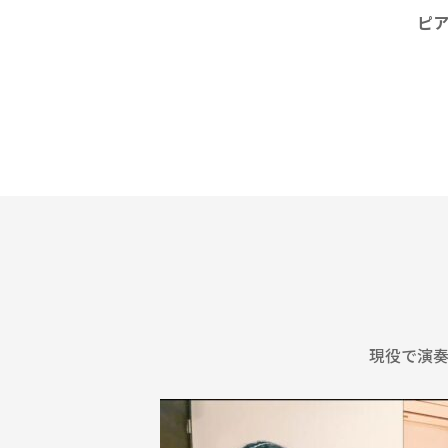
ピ
現役で演