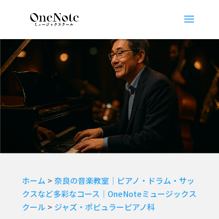
ホーム
>
奈良の音楽教室｜ピアノ・ドラム・サッ
クスなど多彩なコース｜OneNoteミュージックス
クール
>
ジャズ・ポピュラーピアノ科