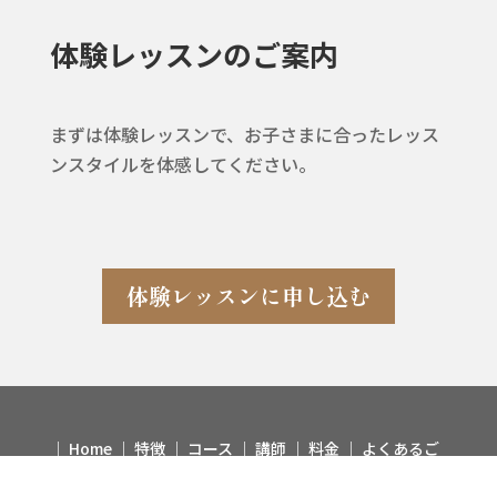
体験レッスンのご案内
まずは体験レッスンで、お子さまに合ったレッス
ンスタイルを体感してください。
体験レッスンに申し込む
│
Home
│
特徴
│
コース
│
講師
│
料金
│
よくあるご
質問
│
お客様の声
│
アクセス
│
お問い合わせ
│
ブロ