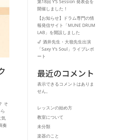
第18回 Y’S Session 発表会を
開催しました！
【お知らせ】ドラム専門の情
報発信サイト「MUNE DRUM
LAB」を開設しました
🎷 酒井先生・大嶺先生出演
「Saxy Y’s Soul」ライブレポ
ート
ク
最近のコメント
表示できるコメントはありま
せん。
 そ
レッスンの始め方
得ら
教室について
に気
演奏
未分類
楽器のこと