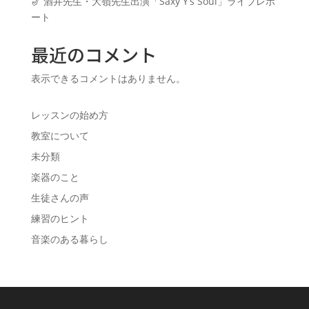
🎷 酒井先生・大嶺先生出演「Saxy Y’s Soul」ライブレポ
ート
最近のコメント
表示できるコメントはありません。
レッスンの始め方
教室について
未分類
楽器のこと
生徒さんの声
練習のヒント
音楽のある暮らし