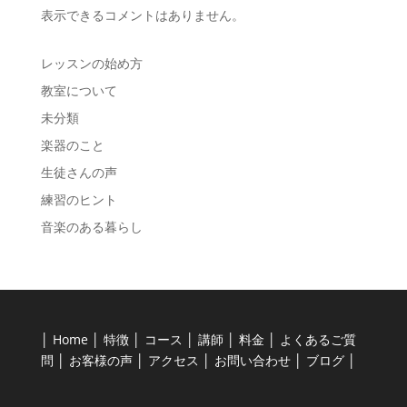
表示できるコメントはありません。
レッスンの始め方
教室について
未分類
楽器のこと
生徒さんの声
練習のヒント
音楽のある暮らし
│
Home
│
特徴
│
コース
│
講師
│
料金
│
よくあるご質
問
│
お客様の声
│
アクセス
│
お問い合わせ
│
ブログ
│