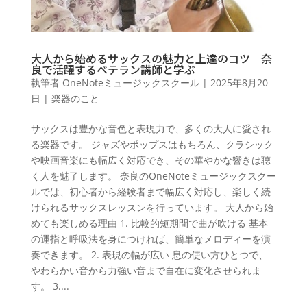
大人から始めるサックスの魅力と上達のコツ｜奈
良で活躍するベテラン講師と学ぶ
執筆者
OneNoteミュージックスクール
|
2025年8月20
日
|
楽器のこと
サックスは豊かな音色と表現力で、多くの大人に愛され
る楽器です。 ジャズやポップスはもちろん、クラシック
や映画音楽にも幅広く対応でき、その華やかな響きは聴
く人を魅了します。 奈良のOneNoteミュージックスクー
ルでは、初心者から経験者まで幅広く対応し、楽しく続
けられるサックスレッスンを行っています。 大人から始
めても楽しめる理由 1. 比較的短期間で曲が吹ける 基本
の運指と呼吸法を身につければ、簡単なメロディーを演
奏できます。 2. 表現の幅が広い 息の使い方ひとつで、
やわらかい音から力強い音まで自在に変化させられま
す。 3....